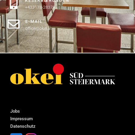
RESERVIERUNGEN
+433178-28379
E-MAIL
office@okei.at
Jobs
Impressum
Datenschutz