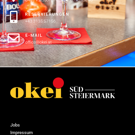
8401 Kalsdorf, Feldkirchenstraße 40
RESERVIERUNGEN
+43 3135 57156
E-MAIL
office@okei.at
Jobs
Impressum