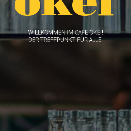
Wi
Au
WILLKOMMEN IM CAFE OKEI!
DER TREFFPUNKT FÜR ALLE.