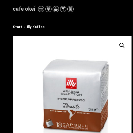
Zum
cafe okei
Inhalt
Start
»
illy Kaffee